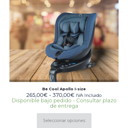
Be Cool Apollo I-size
Rango
265,00
€
-
370,00
€
IVA Incluido
de
Disponible bajo pedido - Consultar plazo
precios:
de entrega
desde
265,00€
Seleccionar opciones
hasta
Este
370,00€