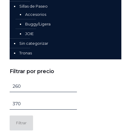
Sillas de Paseo
Accesorios
Buggy/Ligera
JOIE
Sin categorizar
Tronas
Filtrar por precio
Precio
mínimo
Precio
máximo
Filtrar