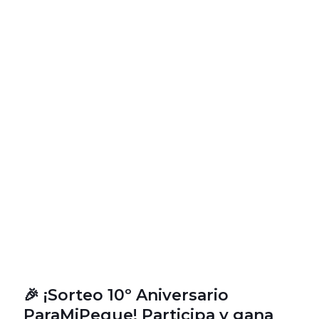
🎉 ¡Sorteo 10º Aniversario
ParaMiPeque! Participa y gana