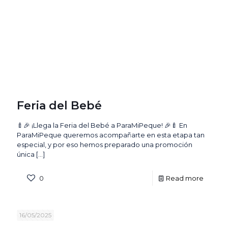
Feria del Bebé
🍼🎉 ¡Llega la Feria del Bebé a ParaMiPeque! 🎉🍼 En
ParaMiPeque queremos acompañarte en esta etapa tan
especial, y por eso hemos preparado una promoción
única
[…]
0
Read more
16/05/2025